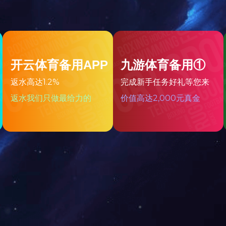
烟气脱硝工艺设备
除尘脱硫脱硝一体化陶瓷