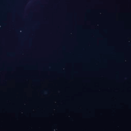
品与技术
|
客户服务
|
新闻资讯
|
人才招
 地址：河南省南阳市西峡县产业聚集区创业大道北段
14029417号-1