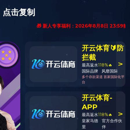
企业邮箱
全国咨询热线：
0377-60207616
新闻资讯
人才招聘