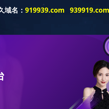
例
工程业绩
产品与技术
客户服务