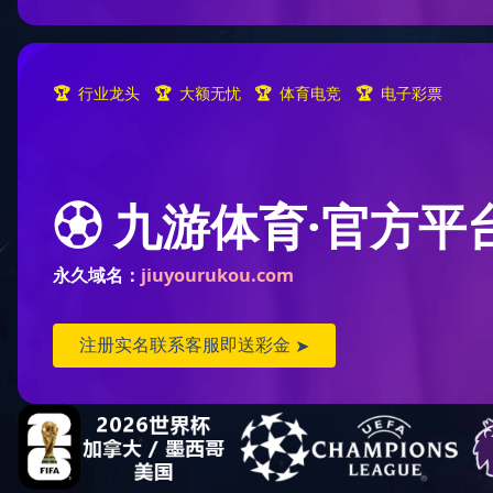
脱硝系统
产品与技术
陶瓷触媒管一体化
除尘系统
脱硫系统
脱硝系统
气力运输