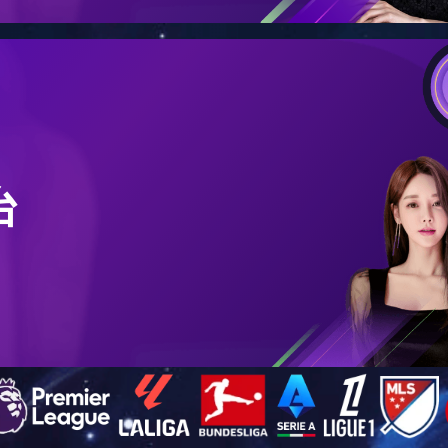
SNCR脱硝
臭氧脱硝