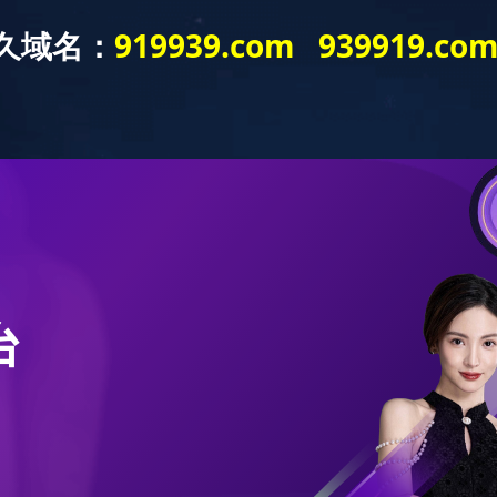
例
工程业绩
产品与技术
客户服务