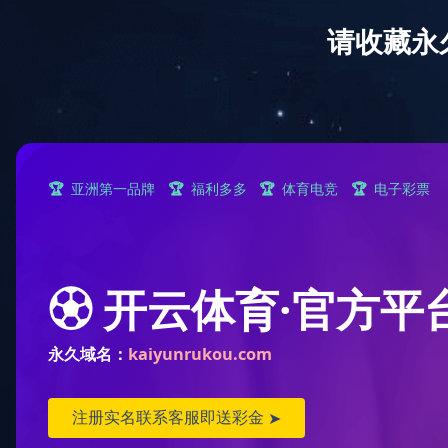
九游平台欢迎您！
网站首页
关于九游平台
工程案
联系九游online（中国）