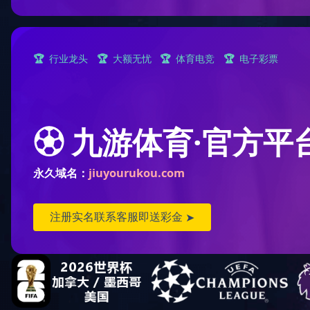
陶瓷触媒管
产品与技术
陶瓷触媒管一体化
除尘系统
脱硫系统
脱硝系统
气力运输