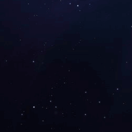
九游平台
公司地址：河南省南阳市西峡县
产业聚集区创业大道北段
公司传真：0377-60207638
联系电话：0377-60207616
公司邮箱：hbhb@hnhbhb.com
网站首页
|
关于九游平台
|
工程案例
|
工程业绩
|
产
聘
电话：0377-60207616 手机：0377-60207616
Copyright © 九游平台 All rights reserved 备案号：
豫ICP备
豫公网安备 41132302000264