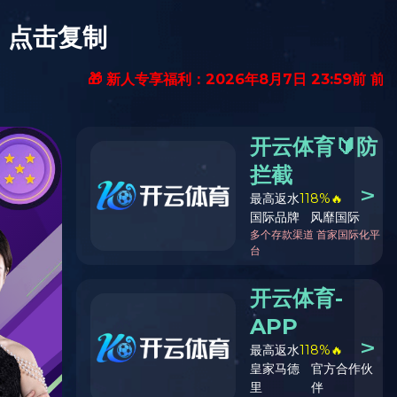
企业邮箱
全国咨询热线：
0377-60207616
新闻资讯
人才招聘