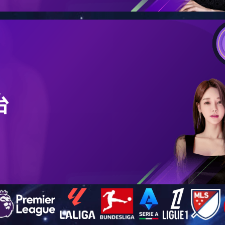
一体化
HB-CataFilter陶瓷触媒管工艺原理简介