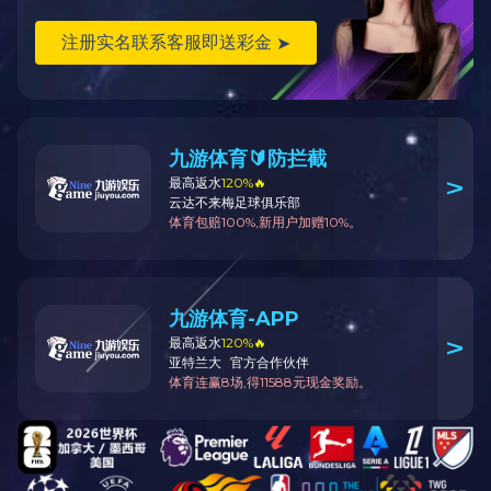
九游平台新闻
NEWS INFORMATION
查看更多...