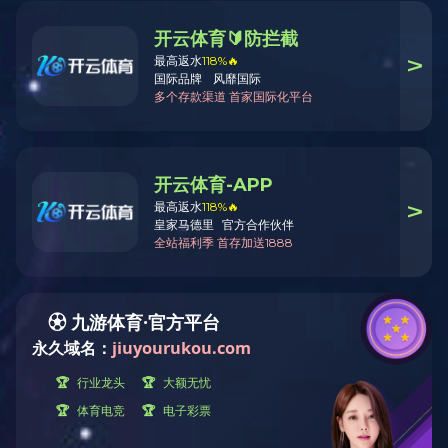
SCR脱硝
SCR工艺主要分为氨法SCR和尿素法SCR两种。此两种法都是利用
氨对NOX的还原功能，在催化剂的作用下将NOX(主要是N
全国热线
0377-60207616
产品介绍