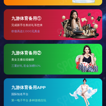
SCR的还原剂通过触媒实施化学反应后生成氨及水。
主要化学反应方程式为：
NH2CONH2+H2O→2NH3+CO2
在整个工艺的设计中，通常是先使氨蒸发，然后和稀释空气或烟气
混合，最后通过分配格栅喷入SCR反应器上游的烟气中。
在SCR反应器内，NO通过以下反应被还原：
4NO+4NH3+O2→3N2+6H2O
6NO+4NH3→5N2+6H2O
当烟气中有氧气时，反应式优先进行，因此，氨消耗量与NO还原量
有一对一的关系。
在锅炉的烟气中，NO2一般约占总的NOX浓度的5%，NO2参与
的反应如下：