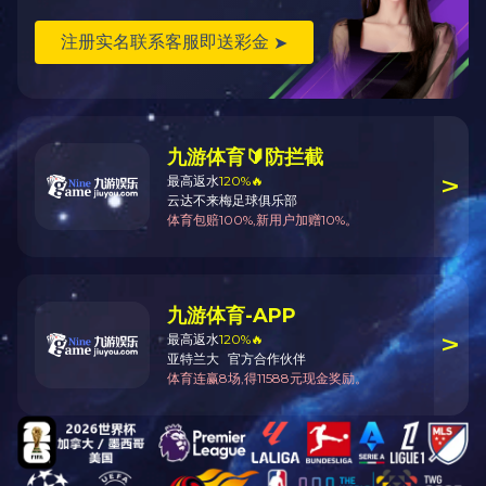
1
首页
上一页
2
下一页
尾页
共
2
页
11
条数据
电话：0377-60207616 手机：0377-60207616 地址：河南省南阳
市西峡县产业聚集区创业大道北段
Copyright © 九游平台 All rights reserved 备案号：
豫ICP备
14029417号-1
豫公网安备 41132302000264
九游体育（中国）官方网站
|
开云手机在线入口官网_开云（中国）
|
KY