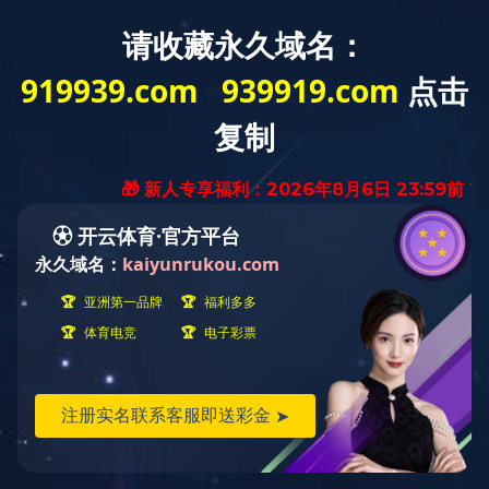
脱硫系统
湿法脱硫——泡沫脱硫、除尘塔
湿法脱硫——钠碱法脱硫