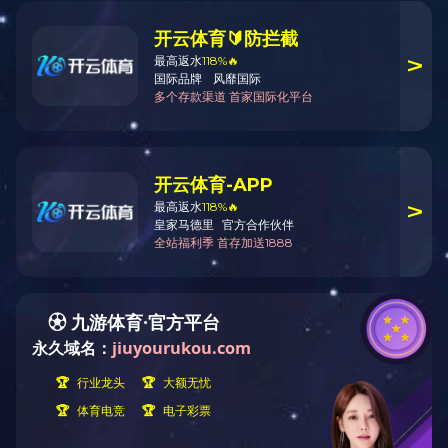
电话：0377-60207616 手机：0377-60207616 地址：河南省南阳
市西峡县产业聚集区创业大道北段
Copyright © 九游平台 All rights reserved 备案号：
豫ICP备
14029417号-1
豫公网安备 41132302000264
九游体育（中国）官方网站
|
开云手机在线入口官网_开云（中国）
|
KY
平台
|
ABTY.COM
|
米兰app官方官网
|
开云足球
|
九游在线网页_九游