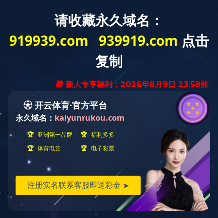
热管换热器
热管换热器