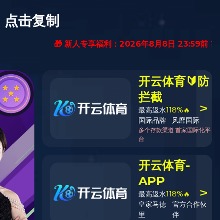
企业邮箱
全国咨询热线：
0377-60207616
新闻资讯
人才招聘