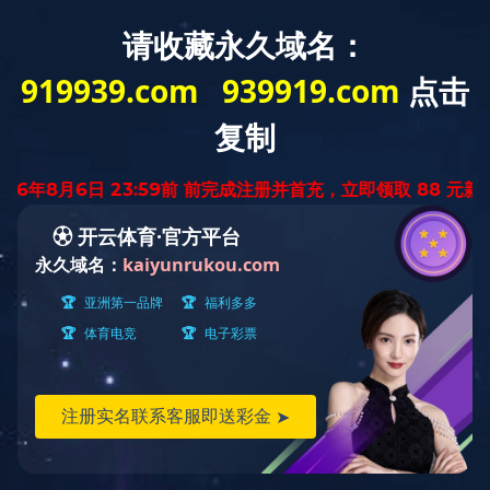
产品与技术
湿式静电除尘（除雾）器
单机袋式除尘器