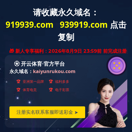
行业信息
学习行业标杆 奋力赶超跨越 -----123家环保上市公司
2021年业绩盘点出炉
作者：管理员
发布时间：2022-09-08 08:04:00
大气污染防治一直是高度重视的环境治理领域之一，进入“十四
五”，非电行业烟气治理需求将持续释放并提速,重点行业VOCs污染
物治理和无组织排放管控持续快速推进，机动车船尾气治理进一步