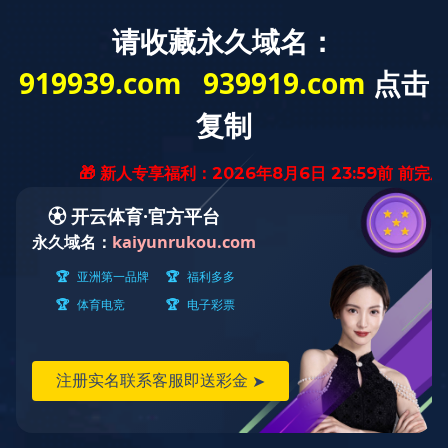
工程案例
平凉新世纪供热公司2台29MW和1台70MW燃煤热水
采暖锅炉烟气达标治理改造项目动工仪式
发布时间：2020-10-30 15:32:25